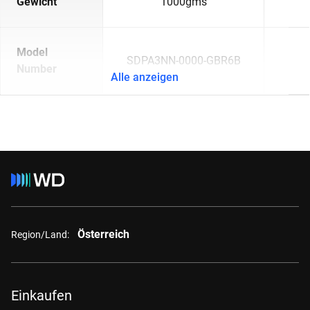
Gewicht
1000gms
Model
SDPA3NN-0000-GBR6B
Number
Alle anzeigen
Österreich
Region/Land:
Einkaufen