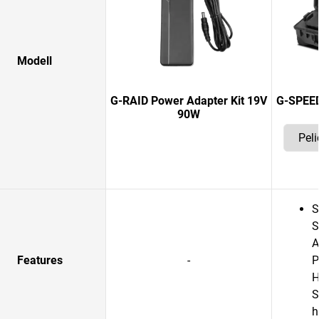
Modell
G-RAID Power Adapter Kit 19V
G-SPEED
90W
S
S
A
Features
-
P
H
S
h