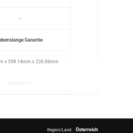
-
ebenslange Garantie
m x 358.14mm x 226.06mm
0G04981-1
Österreich
Region/Land: