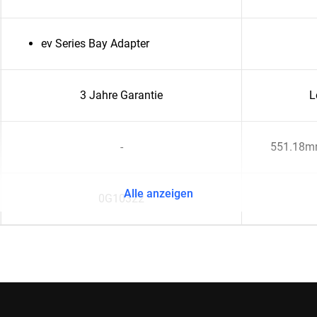
ev Series Bay Adapter
3 Jahre Garantie
L
-
551.18m
Alle anzeigen
0G10322