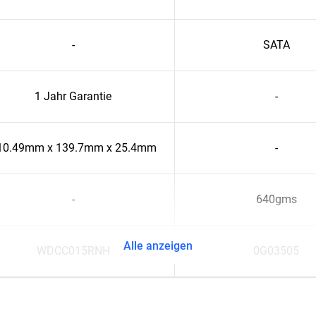
-
SATA
1 Jahr Garantie
-
10.49mm x 139.7mm x 25.4mm
-
-
640gms
Alle anzeigen
WDCC015RNH
0G03505