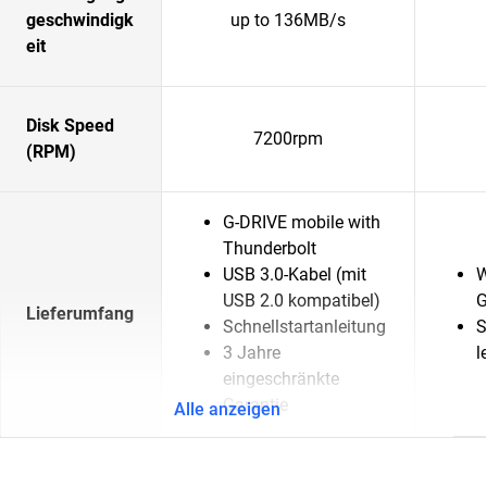
geschwindigk
up to 136MB/s
eit
Disk Speed
7200rpm
(RPM)
G-DRIVE mobile with
Thunderbolt
USB 3.0-Kabel (mit
W
USB 2.0 kompatibel)
G
Lieferumfang
Schnellstartanleitung
S
3 Jahre
l
eingeschränkte
Garantie
Alle anzeigen