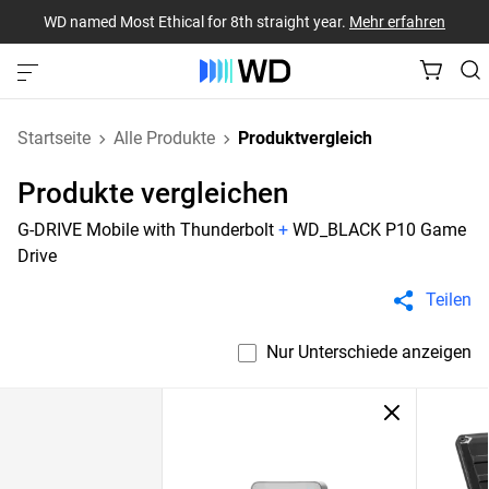
WD named Most Ethical for 8th straight year.
Mehr erfahren
Startseite
Alle Produkte
Produktvergleich
Produkte vergleichen
G-DRIVE Mobile with Thunderbolt
+
WD_BLACK P10 Game
Drive
Teilen
Nur Unterschiede anzeigen