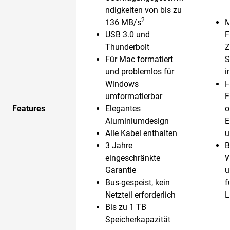
ndigkeiten von bis zu
2
136 MB/s
M
USB 3.0 und
F
Thunderbolt
Z
Für Mac formatiert
S
und problemlos für
i
Windows
H
umformatierbar
F
Features
Elegantes
o
Aluminiumdesign
E
Alle Kabel enthalten
u
3 Jahre
B
eingeschränkte
W
Garantie
u
Bus-gespeist, kein
f
Netzteil erforderlich
L
Bis zu 1 TB
Speicherkapazität