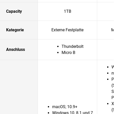
Capacity
1TB
Kategorie
Externe Festplatte
M
Thunderbolt
Anschluss
Micro B
W
m
P
(
S
P
X
macOS; 10.9+
(
Windows 10, 8.1 und 7