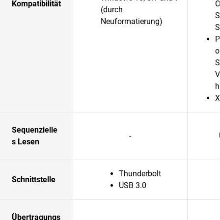
Kompatibilität
O
(durch
S
Neuformatierung)
S
P
o
S
V
h
X
Sequenzielle
-
s Lesen
Thunderbolt
Schnittstelle
USB 3.0
Übertragungs