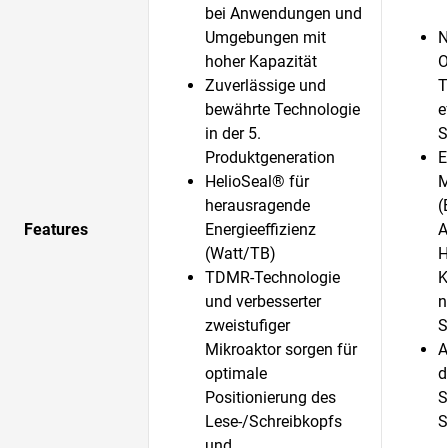
bei Anwendungen und
Umgebungen mit
N
hoher Kapazität
O
Zuverlässige und
T
bewährte Technologie
e
in der 5.
S
Produktgeneration
E
HelioSeal® für
M
herausragende
(
Features
Energieeffizienz
A
(Watt/TB)
H
TDMR-Technologie
K
und verbesserter
n
zweistufiger
S
Mikroaktor sorgen für
A
optimale
d
Positionierung des
S
Lese-/Schreibkopfs
S
und