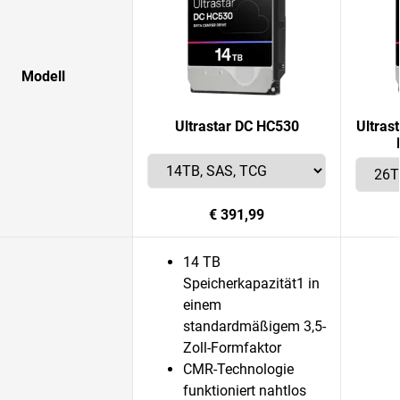
Modell
Ultrastar DC HC530
Ultras
€ 391,99
14 TB
Speicherkapazität1 in
einem
standardmäßigem 3,5-
Zoll-Formfaktor
CMR-Technologie
funktioniert nahtlos