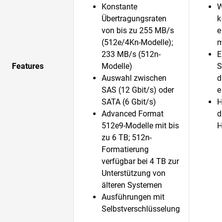
Konstante
W
Übertragungsraten
k
von bis zu 255 MB/s
e
(512e/4Kn-Modelle);
m
233 MB/s (512n-
E
Features
Modelle)
S
Auswahl zwischen
d
SAS (12 Gbit/s) oder
e
SATA (6 Gbit/s)
H
Advanced Format
d
512e9-Modelle mit bis
H
zu 6 TB; 512n-
Formatierung
verfügbar bei 4 TB zur
Unterstützung von
älteren Systemen
Ausführungen mit
Selbstverschlüsselung