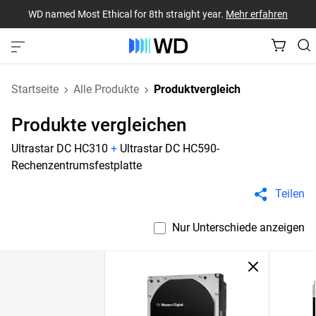
WD named Most Ethical for 8th straight year.
Mehr erfahren
Startseite
Alle Produkte
Produktvergleich
Produkte vergleichen
Ultrastar DC HC310
+
Ultrastar DC HC590-
Rechenzentrumsfestplatte
Teilen
Nur Unterschiede anzeigen