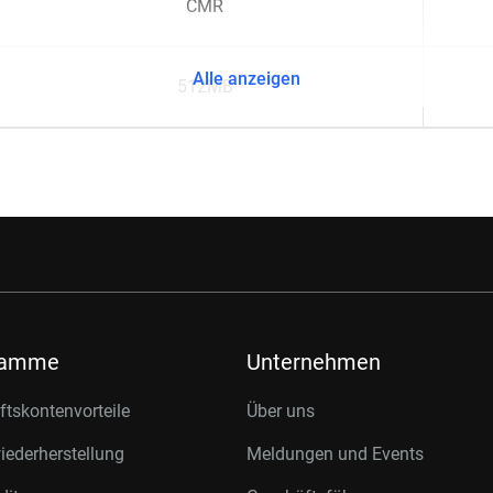
CMR
Alle anzeigen
512MB
ramme
Unternehmen
tskontenvorteile
Über uns
ederherstellung
Meldungen und Events