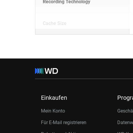
Recording Technology
Cache Size
Einkaufen
Prog
Mein Konto
Geschäf
Für E-Mail registrieren
Datenwi