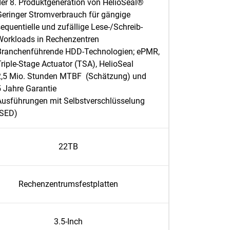
der 8. Produktgeneration von HelioSeal®
Geringer Stromverbrauch für gängige
equentielle und zufällige Lese-/Schreib-
Workloads in Rechenzentren
Branchenführende HDD-Technologien; ePMR,
Triple-Stage Actuator (TSA), HelioSeal
2,5 Mio. Stunden MTBF (Schätzung) und
5 Jahre Garantie
Ausführungen mit Selbstverschlüsselung
(SED)
22TB
Rechenzentrumsfestplatten
3.5-Inch