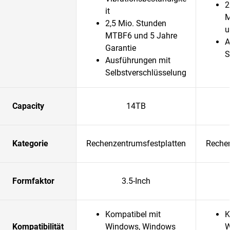
2
it
M
2,5 Mio. Stunden
u
MTBF6 und 5 Jahre
A
Garantie
S
Ausführungen mit
Selbstverschlüsselung
Capacity
14TB
Kategorie
Rechenzentrumsfestplatten
Rechen
Formfaktor
3.5-Inch
Kompatibel mit
K
Kompatibilität
Windows, Windows
W