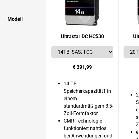
Modell
Ultrastar DC HC530
Ul
€ 391,99
14 TB
Speicherkapazität1 in
2
einem
S
standardmäßigem 3,5-
e
Zoll-Formfaktor
s
CMR-Technologie
Z
funktioniert nahtlos
e
bei Anwendungen und