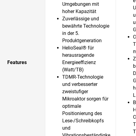
e
Umgebungen mit
U
hoher Kapazität
u
Zuverlässige und
u
bewährte Technologie
G
in der 5.
O
Produktgeneration
T
HelioSeal® für
m
herausragende
Z
Features
Energieeffizienz
b
(Watt/TB)
D
TDMR-Technologie
G
und verbesserter
h
zweistufiger
L
Mikroaktor sorgen für
B
optimale
H
Positionierung des
O
Lese-/Schreibkopfs
T
und
T
Vibrationsbeständigke