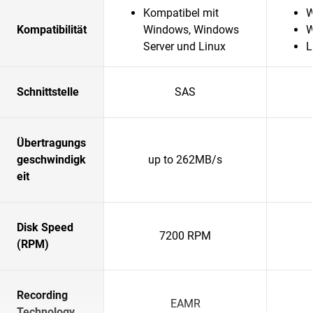
Kompatibel mit
W
Kompatibilität
Windows, Windows
W
Server und Linux
L
Schnittstelle
SAS
Übertragungs
geschwindigk
up to 262MB/s
eit
Disk Speed
7200 RPM
(RPM)
Recording
EAMR
Technology