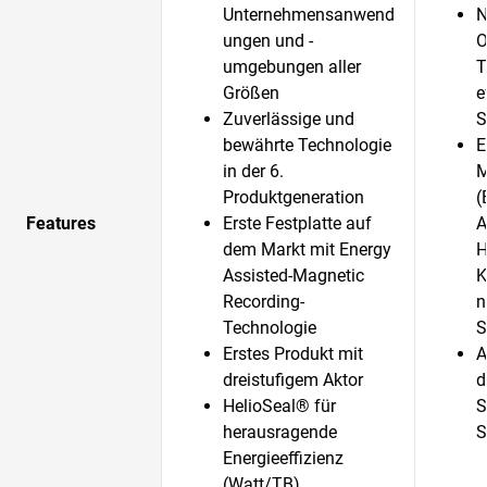
Unternehmensanwend
N
ungen und -
O
umgebungen aller
T
Größen
e
Zuverlässige und
S
bewährte Technologie
E
in der 6.
M
Produktgeneration
(
Features
Erste Festplatte auf
A
dem Markt mit Energy
H
Assisted-Magnetic
K
Recording-
n
Technologie
S
Erstes Produkt mit
A
dreistufigem Aktor
d
HelioSeal® für
S
herausragende
S
Energieeffizienz
(Watt/TB)