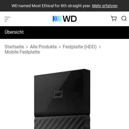
WD named Most Ethical for 8th straight year.
Mehr erfahren
Übersicht
Technische Daten
Startseite
Alle Produkte
Festplatte (HDD)
Mobile Festplatte
Support und Ressourcen