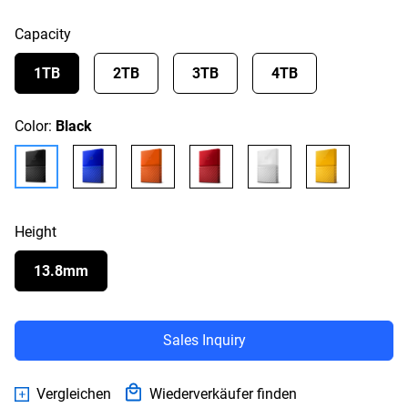
Capacity
1TB
2TB
3TB
4TB
Color:
Black
Height
13.8mm
Sales Inquiry
Vergleichen
Wiederverkäufer finden