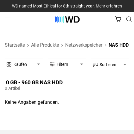
WD named Most Ethical for 8th straight year.
Mehr erfahren
Startseite
Alle Produkte
Netzwerkspeicher
NAS HDD
Kaufen
Filtern
Sortieren
0 GB - 960 GB‎ NAS HDD‎
0
Artikel
Keine Angaben gefunden.