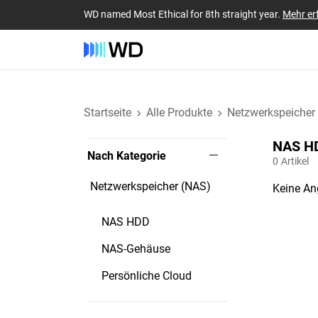
WD named Most Ethical for 8th straight year.
Mehr er
Startseite
Alle Produkte
Netzwerkspeicher
NAS HD
Nach Kategorie
0
Artikel
Netzwerkspeicher (NAS)
Keine An
NAS HDD
NAS-Gehäuse
Persönliche Cloud