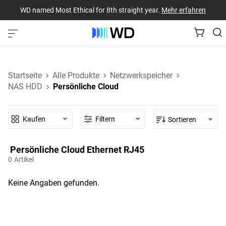
WD named Most Ethical for 8th straight year.
Mehr erfahren
Startseite
Alle Produkte
Netzwerkspeicher
NAS HDD
Persönliche Cloud
Kaufen
Filtern
Sortieren
Persönliche Cloud‎ Ethernet RJ45‎
0
Artikel
Keine Angaben gefunden.