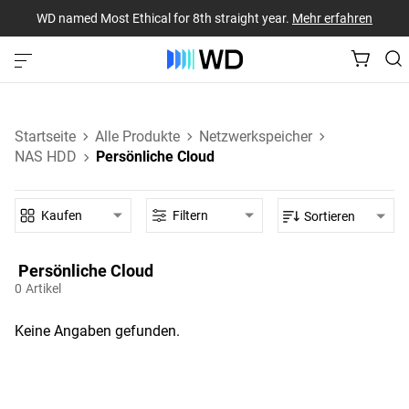
WD named Most Ethical for 8th straight year.
Mehr erfahren
Startseite
Alle Produkte
Netzwerkspeicher
NAS HDD
Persönliche Cloud
Kaufen
Filtern
Sortieren
Persönliche Cloud‎
0
Artikel
Keine Angaben gefunden.