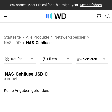
WD named Most Ethical for 8th straight year.
Mehr erfahren
Startseite
Alle Produkte
Netzwerkspeicher
NAS HDD
NAS-Gehäuse
Kaufen
Filtern
Sortieren
NAS-Gehäuse‎ USB-C‎
0
Artikel
Keine Angaben gefunden.