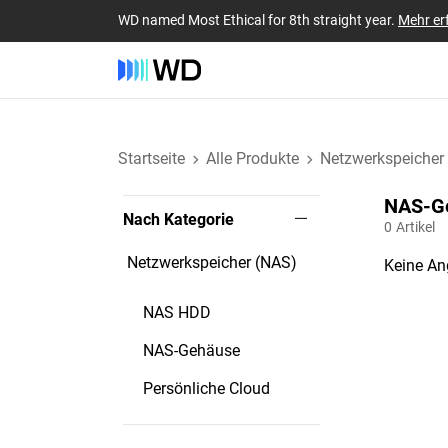
WD named Most Ethical for 8th straight year.
Mehr er
Startseite
Alle Produkte
Netzwerkspeicher
NAS-Ge
Nach Kategorie
0
Artikel
Netzwerkspeicher (NAS)
Keine An
NAS HDD
NAS-Gehäuse
Persönliche Cloud