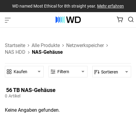
WD named Most Ethical for 8th straight year.
Mehr erfahren
Startseite
Alle Produkte
Netzwerkspeicher
NAS HDD
NAS-Gehäuse
Kaufen
Filtern
Sortieren
56 TB‎ NAS-Gehäuse‎
0
Artikel
Keine Angaben gefunden.