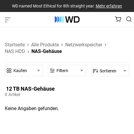
WD named Most Ethical for 8th straight year.
Mehr erfahren
Startseite
Alle Produkte
Netzwerkspeicher
NAS HDD
NAS-Gehäuse
Kaufen
Filtern
Sortieren
12 TB‎ NAS-Gehäuse‎
0
Artikel
Keine Angaben gefunden.