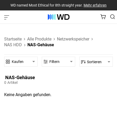
WD named Most Ethical for 8th straight year.
Mehr erfahren
Startseite
Alle Produkte
Netzwerkspeicher
NAS HDD
NAS-Gehäuse
Kaufen
Filtern
Sortieren
NAS-Gehäuse‎
0
Artikel
Keine Angaben gefunden.