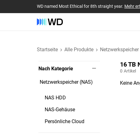
WD named Most Ethical for 8th straight year.
Mehr er
Startseite
Alle Produkte
Netzwerkspeicher
16 TB‎
Nach Kategorie
0
Artikel
Netzwerkspeicher (NAS)
Keine An
NAS HDD
NAS-Gehäuse
Persönliche Cloud