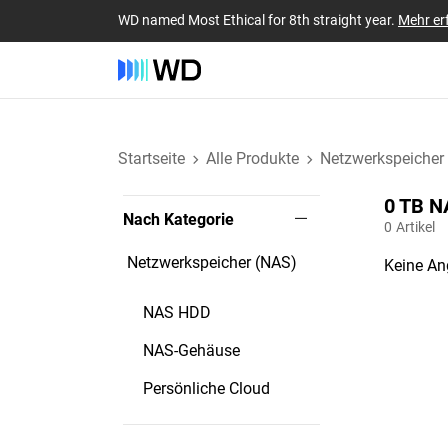
WD named Most Ethical for 8th straight year.
Mehr er
Startseite
Alle Produkte
Netzwerkspeicher
0 TB‎ 
Nach Kategorie
0
Artikel
Netzwerkspeicher (NAS)
Keine An
NAS HDD
NAS-Gehäuse
Persönliche Cloud