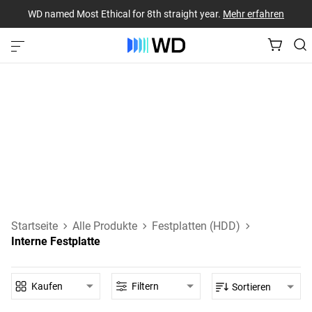
WD named Most Ethical for 8th straight year.
Mehr erfahren
Interne Festplatten
SATA- und SAS-Festplatten, die direkt an das Mainboard
Ihres Desktop-PCs, Laptops oder eines anderen Hostgeräts
angeschlossen werden.
Mehr über interne HDDs erfahren
Startseite
Alle Produkte
Festplatten (HDD)
Interne Festplatte
Kaufen
Filtern
Sortieren