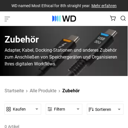
WD named Most Ethical for 8th straight year.
Mehr erfahren
Zubehör
Adapter, Kabel, Docking-Stationen und anderes Zubehör
zum Anschließen von Speichergeräten und Organisieren
Ihres digitalen Workflows.
Startseite
Alle Produkte
Zubehör
Kaufen
Filtern
Sortieren
0
Artikel