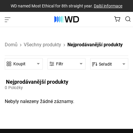
WD named Most Ethical for 8th straight year.
Další informace
Domů
Všechny produkty
Nejprodávanější produkty
Koupit
Filtr
Seřadit
Nejprodávanější produkty‎
0
Položky
Nebyly nalezeny žádné záznamy.