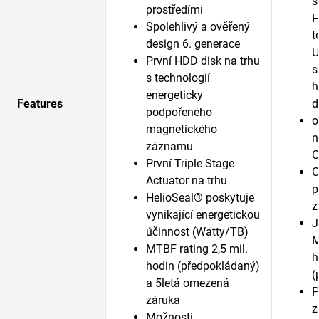
s
prostředími
H
Spolehlivý a ověřený
t
design 6. generace
U
První HDD disk na trhu
s
s technologií
h
energeticky
Features
d
podpořeného
o
magnetického
n
záznamu
C
První Triple Stage
C
Actuator na trhu
p
HelioSeal® poskytuje
z
vynikající energetickou
J
účinnost (Watty/TB)
M
MTBF rating 2,5 mil.
h
hodin (předpokládaný)
(
a 5letá omezená
P
záruka
z
Možnosti