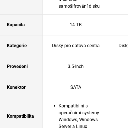
samošifrování disku
Kapacita
14 TB
Kategorie
Disky pro datová centra
Disk
Provedení
3.5-Inch
Konektor
SATA
Kompatibilní s
operačními systémy
Kompatibilita
Windows, Windows
Server a Linux