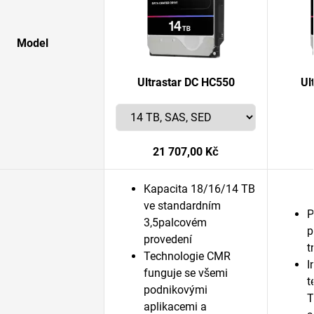
Model
Ultrastar DC HC550
Ul
21 707,00 Kč
Kapacita 18/16/14 TB
ve standardním
P
3,5palcovém
p
provedení
t
Technologie CMR
I
funguje se všemi
t
podnikovými
T
aplikacemi a