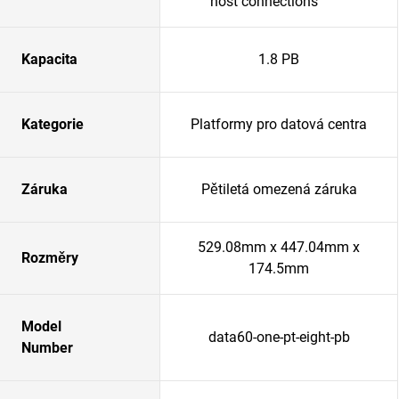
host connections
Kapacita
1.8 PB
Kategorie
Platformy pro datová centra
Záruka
Pětiletá omezená záruka
529.08mm x 447.04mm x
Rozměry
174.5mm
Model
data60-one-pt-eight-pb
Number