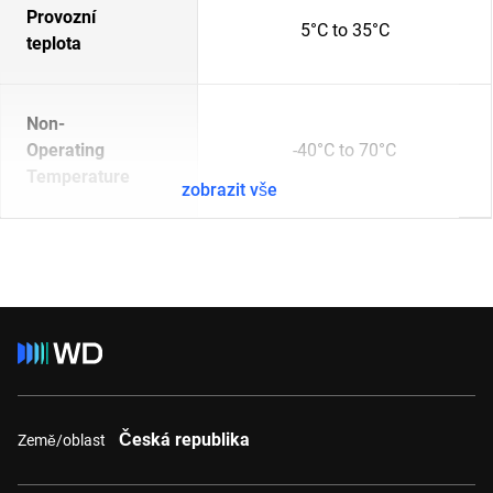
Provozní
5°C to 35°C
teplota
Non-
Operating
-40°C to 70°C
Temperature
zobrazit vše
Česká republika
Země/oblast