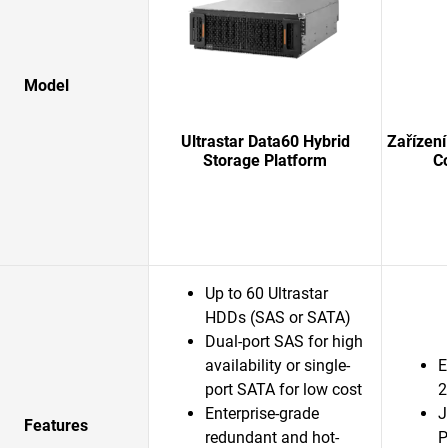
Model
Ultrastar Data60 Hybrid
Zařízen
Storage Platform
C
Up to 60 Ultrastar
HDDs (SAS or SATA)
Dual-port SAS for high
availability or single-
E
port SATA for low cost
2
Enterprise-grade
J
Features
redundant and hot-
P