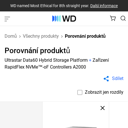
WD named Most Ethical for 8th straight year.
Další informace
Domů
Všechny produkty
Porovnání produktů
Porovnání produktů
Ultrastar Data60 Hybrid Storage Platform
+
Zařízení
RapidFlex NVMe™-oF Controllers A2000
Sdílet
Zobrazit jen rozdíly