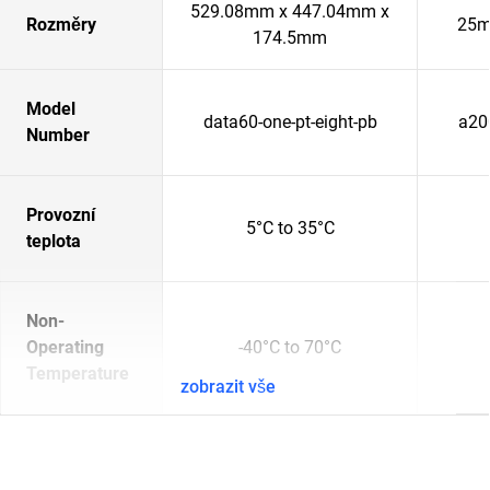
529.08mm x 447.04mm x
Rozměry
25m
174.5mm
Model
data60-one-pt-eight-pb
a20
Number
Provozní
5°C to 35°C
teplota
Non-
Operating
-40°C to 70°C
Temperature
zobrazit vše