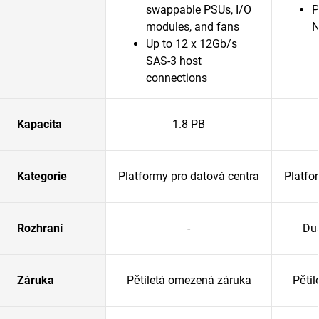
swappable PSUs, I/O
P
modules, and fans
N
Up to 12 x 12Gb/s
SAS-3 host
connections
Kapacita
1.8 PB
Kategorie
Platformy pro datová centra
Platfo
Rozhraní
-
Du
Záruka
Pětiletá omezená záruka
Pěti