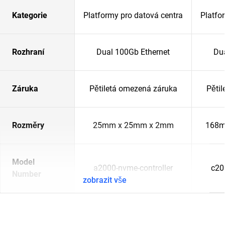
Kategorie
Platformy pro datová centra
Platfo
Rozhraní
Dual 100Gb Ethernet
Du
Záruka
Pětiletá omezená záruka
Pěti
Rozměry
25mm x 25mm x 2mm
168m
Model
a2000-nvme-controller
c20
Number
zobrazit vše