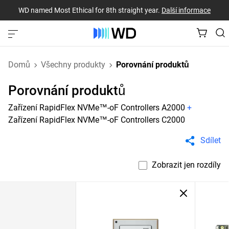
WD named Most Ethical for 8th straight year.
Další informace
Domů
Všechny produkty
Porovnání produktů
Porovnání produktů
Zařízení RapidFlex NVMe™-oF Controllers A2000
+
Zařízení RapidFlex NVMe™-oF Controllers C2000
Sdílet
Zobrazit jen rozdíly