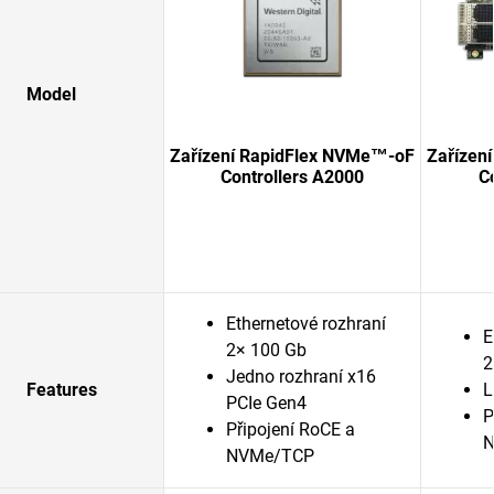
Model
Zařízení RapidFlex NVMe™-oF
Zařízen
Controllers A2000
C
Ethernetové rozhraní
E
2× 100 Gb
2
Jedno rozhraní x16
Features
L
PCIe Gen4
P
Připojení RoCE a
N
NVMe/TCP