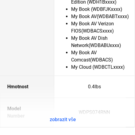
Edition (WDH1Bxxxx)
My Book (WDBFJKxxxx)
My Book AV(WDBABTxxxx)
My Book AV Verizon
FIOS(WDBACSxxxx)
My Book AV Dish
Network(WDBABUxxxx)
My Book AV
Comcast(WDBACS)
My Cloud (WDBCTLxxxx)
Hmotnost
0.4lbs
Model
WDPS074RNN
Number
zobrazit vše