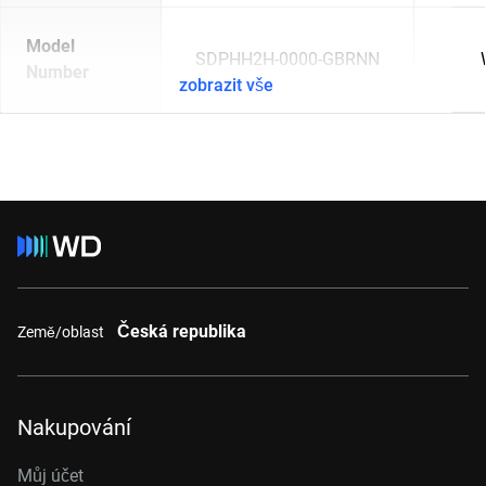
Model
SDPHH2H-0000-GBRNN
Number
zobrazit vše
Česká republika
Země/oblast
Nakupování
Můj účet