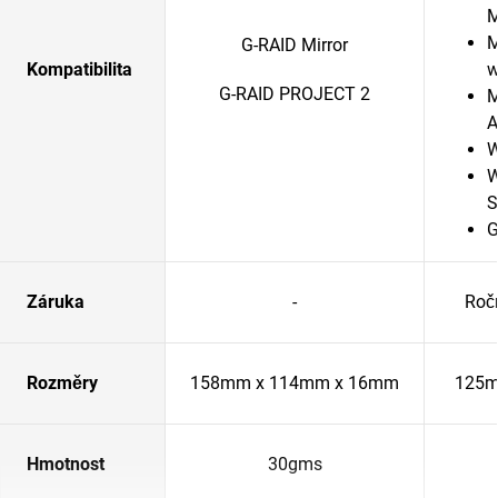
M
G-RAID Mirror
Kompatibilita
w
G-RAID PROJECT 2
M
A
W
W
S
G
Záruka
-
Roč
Rozměry
158mm x 114mm x 16mm
125m
Hmotnost
30gms