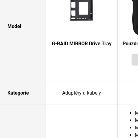
Model
G-RAID MIRROR Drive Tray
Pouzdr
Kategorie
Adaptéry a kabely
M
M
M
M