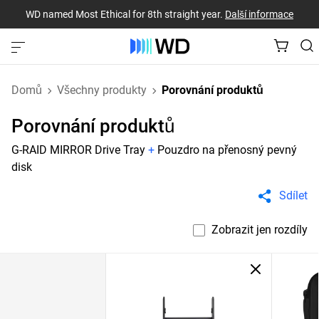
WD named Most Ethical for 8th straight year.
Další informace
Domů
Všechny produkty
Porovnání produktů
Porovnání produktů
G-RAID MIRROR Drive Tray
+
Pouzdro na přenosný pevný
disk
Sdílet
Zobrazit jen rozdíly