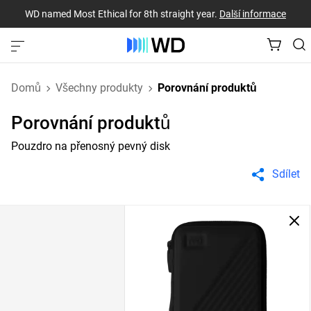
WD named Most Ethical for 8th straight year.
Další informace
Domů
Všechny produkty
Porovnání produktů
Porovnání produktů
Pouzdro na přenosný pevný disk
Sdílet