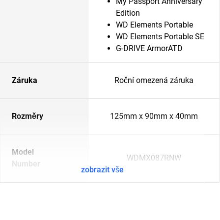
My Passport Anniversary
Edition
WD Elements Portable
WD Elements Portable SE
G-DRIVE ArmorATD
Záruka
Roční omezená záruka
Rozměry
125mm x 90mm x 40mm
Model
WDMX087RNW
Number
zobrazit vše