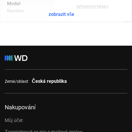
Model
WDMX063RNH
Number
zobrazit vše
Česká republika
Země/oblast
Nakupování
Můj účet
Zaregistrovat se pro e-mailové zprávy