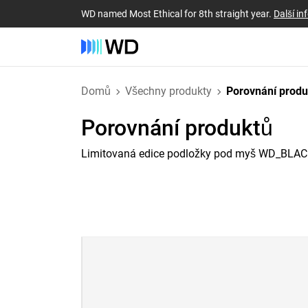
WD named Most Ethical for 8th straight year.
Další i
Domů
Všechny produkty
Porovnání prod
Porovnání produktů
Limitovaná edice podložky pod myš WD_BLA