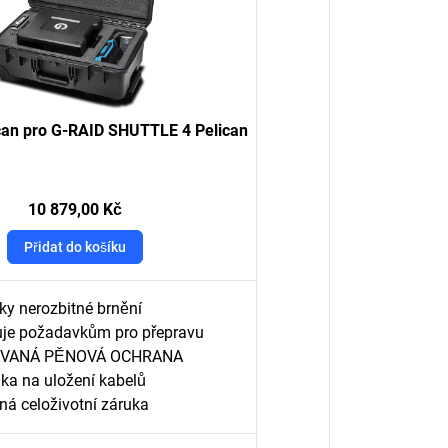
can pro G-RAID SHUTTLE 4 Pelican
10 879,00 Kč
Přidat do košíku
ky nerozbitné brnění
je požadavkům pro přepravu
VANÁ PĚNOVÁ OCHRANA
dka na uložení kabelů
á celoživotní záruka