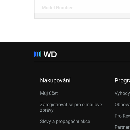
Model Number
Nakupování
Prog
Můj účet
Výhody 
Zaregistrovat se pro e-mailové
Obnova
zprávy
Pro Re
Slevy a propagační akce
Partne