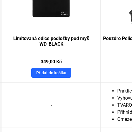
Limitovaná edice podložky pod myš
Pouzdro Peli
WD_BLACK
349,00 Kč
Přidat do košíku
Praktic
Vyhovu
-
TVARO
Přihrá
Omezen