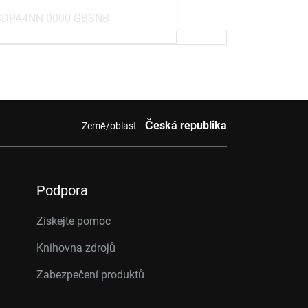
SDPA4NN-0000-GBSNB
Česká republika
Země/oblast
Podpora
Získejte pomoc
Knihovna zdrojů
Zabezpečení produktů