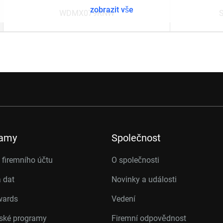
zobrazit vše
WDMX079RNW
ramy
Společnost
firemního účtu
O společnosti
 dat
Novinky a události
wards
Vedení
rské programy
Firemní odpovědnost