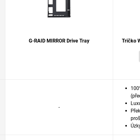
G-RAID MIRROR Drive Tray
Tričko
100
(př
Lux
-
Přek
proš
Úzký