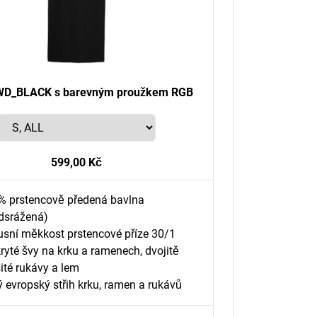
 WD_BLACK s barevným proužkem RGB
599,00 Kč
% prstencově předená bavlna
edsrážená)
usní měkkost prstencové příze 30/1
ryté švy na krku a ramenech, dvojitě
ité rukávy a lem
 evropský střih krku, ramen a rukávů