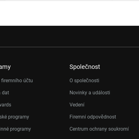
ramy
Společnost
firemního účtu
O společnosti
 dat
Novinky a události
wards
Vedení
rské programy
Firemní odpovědnost
inné programy
Centrum ochrany soukromí