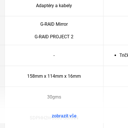
Adaptéry a kabely
G-RAID Mirror
G-RAID PROJECT 2
-
Tri
158mm x 114mm x 16mm
30gms
zobrazit vše
SDPHH2H-0000-GBRNN