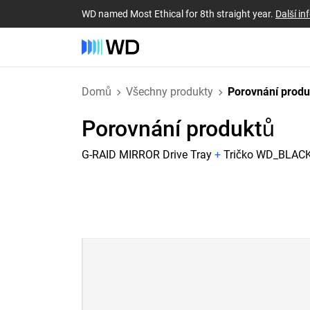
WD named Most Ethical for 8th straight year.
Další i
Domů
Všechny produkty
Porovnání prod
Porovnání produktů
G-RAID MIRROR Drive Tray
+
Tričko WD_BLACK