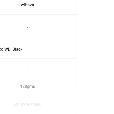
Výbava
-
čko WD_Black
-
128gms
WDMX065RNW