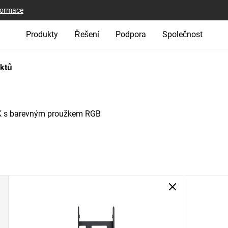
nformace
Produkty
Řešení
Podpora
Společnost
uktů
 s barevným proužkem RGB