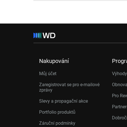
Nakupování
Prog
Můj účet
Výhody 
Zaregistrovat se pro e-mailové
Obnova
zprávy
Pro Re
Slevy a propagační akce
Partne
Portfolio produktů
Dobroč
Záruční podmínky