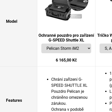
Model
Ochranné pouzdro pro zařízení
Tričko 
G-SPEED Shuttle XL
6 165,00 Kč
1
Chrání zařízení G-
p
SPEED SHUTTLE XL
(
Pouzdro Pelican je
L
chráněno omezenou
p
Features
zárukou.
P
Ochrana v podobě
r