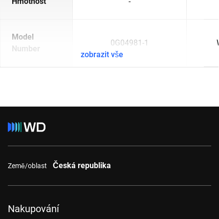
Hmotnost
-
Model
0G04981-1
Number
zobrazit vše
Česká republika
Země/oblast
Nakupování