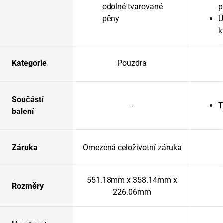
odolné tvarované
p
pěny
Ú
k
Kategorie
Pouzdra
Součástí
-
T
balení
Záruka
Omezená celoživotní záruka
551.18mm x 358.14mm x
Rozměry
226.06mm