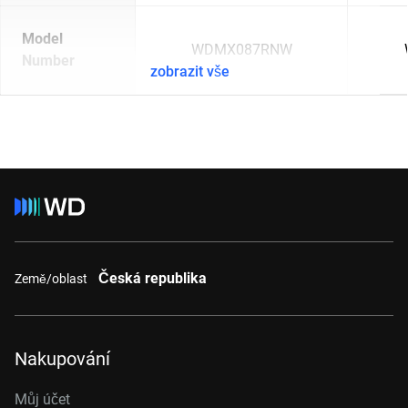
Model
WDMX087RNW
Number
zobrazit vše
Česká republika
Země/oblast
Nakupování
Můj účet