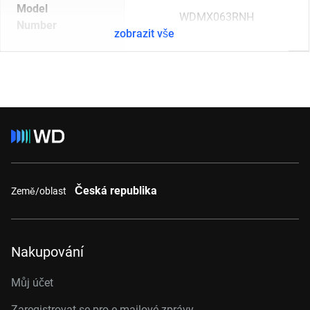
Model
WDMX063RNH
Number
zobrazit vše
Česká republika
Země/oblast
Nakupování
Můj účet
Zaregistrovat se pro e-mailové zprávy