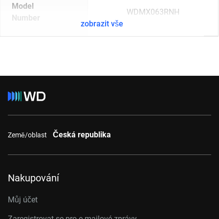
Model
WDMX063RNH
Number
zobrazit vše
Česká republika
Země/oblast
Nakupování
Můj účet
Zaregistrovat se pro e-mailové zprávy