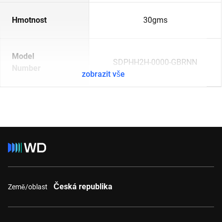
Hmotnost
30gms
Model
SDPHH2H-0000-GBRNN
Number
zobrazit vše
Česká republika
Země/oblast