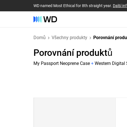
WD named Most Ethical for 8th straight year.
Další i
Domů
Všechny produkty
Porovnání prod
Porovnání produktů
My Passport Neoprene Case
+
Western Digital