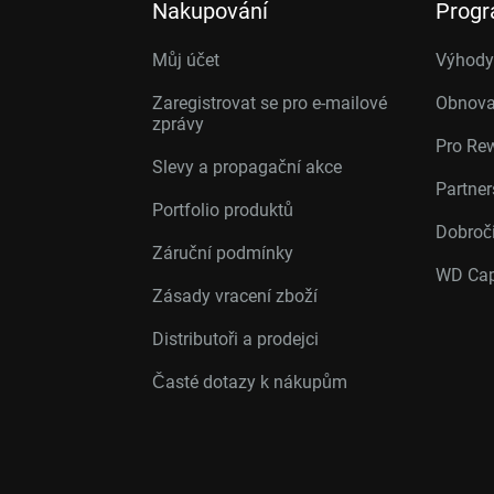
Nakupování
Prog
Můj účet
Výhody 
Zaregistrovat se pro e-mailové
Obnova
zprávy
Pro Re
Slevy a propagační akce
Partne
Portfolio produktů
Dobroč
Záruční podmínky
WD Cap
Zásady vracení zboží
Distributoři a prodejci
Časté dotazy k nákupům