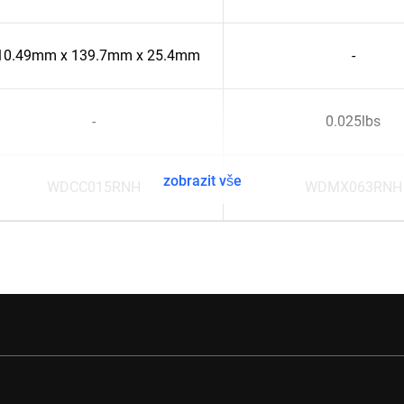
10.49mm x 139.7mm x 25.4mm
-
-
0.025lbs
zobrazit vše
WDCC015RNH
WDMX063RNH