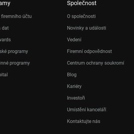
ramy
Společnost
firemního účtu
O společnosti
 dat
Novinky a události
wards
Vedení
rské programy
Firemní odpovědnost
inné programy
Centrum ochrany soukromí
ital
Blog
Kariéry
Investoři
Umístění kanceláří
Kontaktujte nás