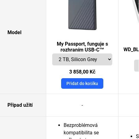
Model
My Passport, funguje s
WD_BL
rozhraním USB-C™
3 858,00 Kč
Přidat do košíku
Případ užití
-
Bezproblémová
kompatibilita se
S