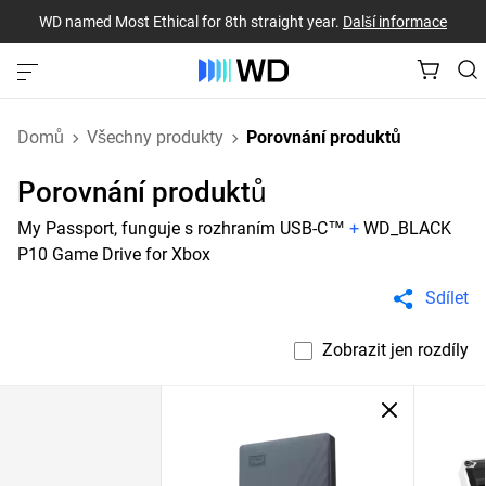
WD named Most Ethical for 8th straight year.
Další informace
Domů
Všechny produkty
Porovnání produktů
Porovnání produktů
My Passport, funguje s rozhraním USB-C™
+
WD_BLACK
P10 Game Drive for Xbox
Sdílet
Zobrazit jen rozdíly