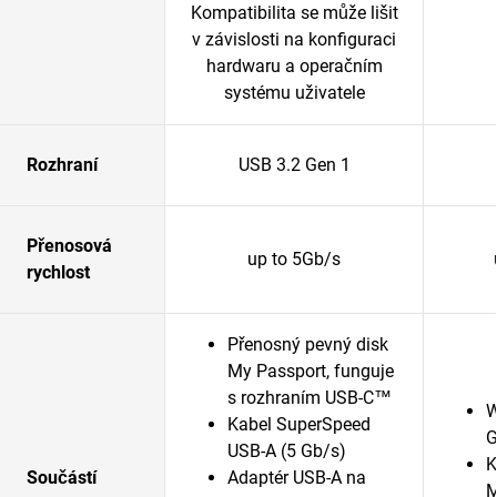
Kompatibilita se může lišit
v závislosti na konfiguraci
hardwaru a operačním
systému uživatele
Rozhraní
USB 3.2 Gen 1
Přenosová
up to 5Gb/s
rychlost
Přenosný pevný disk
My Passport, funguje
s rozhraním USB-C™
W
Kabel SuperSpeed
G
USB-A (5 Gb/s)
K
Součástí
Adaptér USB-A na
M