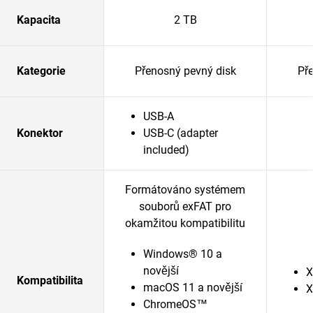
Kapacita
2 TB
Kategorie
Přenosný pevný disk
Př
USB-A
Konektor
USB-C (adapter
included)
Formátováno systémem
souborů exFAT pro
okamžitou kompatibilitu
Windows® 10 a
novější
X
Kompatibilita
macOS 11 a novější
X
ChromeOS™