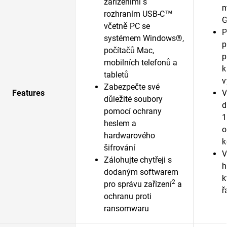
zařízeními s
m
rozhraním USB-C™
G
včetně PC se
P
systémem Windows®,
p
počítačů Mac,
p
mobilních telefonů a
k
tabletů
v
Zabezpečte své
Features
V
důležité soubory
d
pomocí ochrany
1
heslem a
o
hardwarového
k
šifrování
V
Zálohujte chytřeji s
h
dodaným softwarem
k
2
pro správu zařízení
a
ř
ochranu proti
ransomwaru