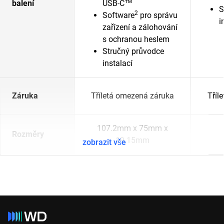
balení
USB-C™
S
2
Software
pro správu
i
zařízení a zálohování
s ochranou heslem
Stručný průvodce
instalací
Záruka
Tříletá omezená záruka
Tříl
107.2mm x 75mm x
Rozměry
19.15mm
zobrazit vše