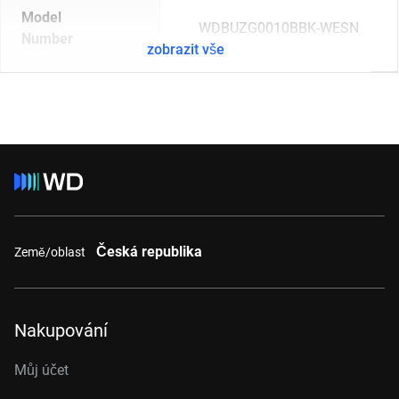
Model
WDBUZG0010BBK-WESN
Number
zobrazit vše
Česká republika
Země/oblast
Nakupování
Můj účet