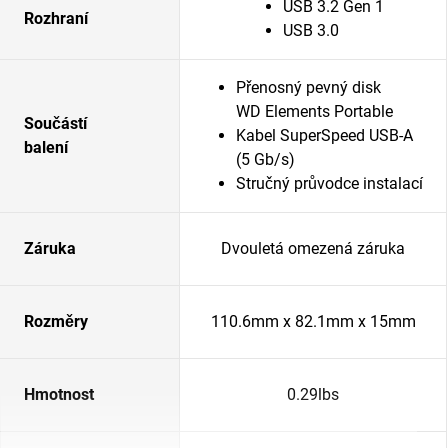
USB 3.2 Gen 1
Rozhraní
USB 3.0
Přenosný pevný disk
WD Elements Portable
Součástí
Kabel SuperSpeed USB-A
balení
(5 Gb/s)
Stručný průvodce instalací
Záruka
Dvouletá omezená záruka
Rozměry
110.6mm x 82.1mm x 15mm
Hmotnost
0.29lbs