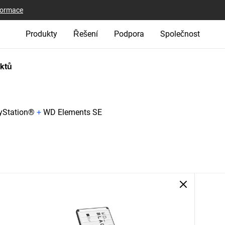
nformace
Produkty
Řešení
Podpora
Společnost
uktů
yStation®
+
WD Elements SE