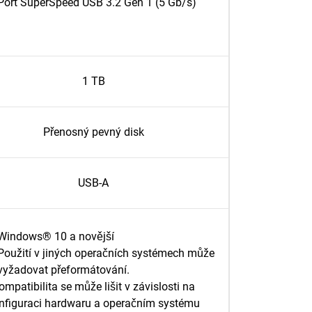
Port SuperSpeed USB 3.2 Gen 1 (5 Gb/s)
1 TB
Přenosný pevný disk
USB-A
Windows® 10 a novější
Použití v jiných operačních systémech může
vyžadovat přeformátování.
ompatibilita se může lišit v závislosti na
nfiguraci hardwaru a operačním systému