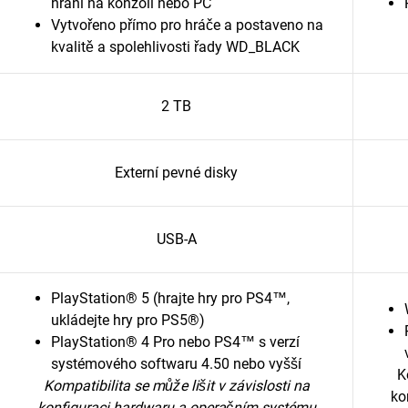
hraní na konzoli nebo PC
Vytvořeno přímo pro hráče a postaveno na
kvalitě a spolehlivosti řady WD_BLACK
2 TB
Externí pevné disky
USB-A
PlayStation® 5 (hrajte hry pro PS4™,
ukládejte hry pro PS5®)
PlayStation® 4 Pro nebo PS4™ s verzí
systémového softwaru 4.50 nebo vyšší
K
Kompatibilita se může lišit v závislosti na
ko
konfiguraci hardwaru a operačním systému