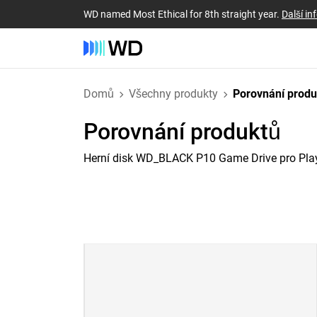
WD named Most Ethical for 8th straight year.
Další i
Domů
Všechny produkty
Porovnání prod
Porovnání produktů
Herní disk WD_BLACK P10 Game Drive pro Pla