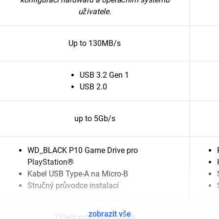
uživatele.
Up to 130MB/s
USB 3.2 Gen 1
USB 2.0
up to 5Gb/s
WD_BLACK P10 Game Drive pro
PlayStation®
Kabel USB Type-A na Micro-B
Stručný průvodce instalací
zobrazit vše
Tříletá omezená záruka