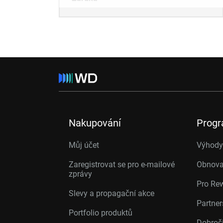
Nakupování
Prog
Můj účet
Výhody 
Zaregistrovat se pro e-mailové
Obnova
zprávy
Pro Re
Slevy a propagační akce
Partne
Portfolio produktů
Dobroč