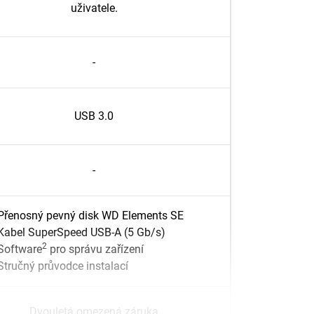
uživatele.
-
USB 3.0
-
Přenosný pevný disk WD Elements SE
Kabel SuperSpeed USB-A (5 Gb/s)
2
Software
pro správu zařízení
Stručný průvodce instalací
Dvouletá omezená záruka