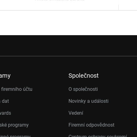
ramy
Společnost
firemního účtu
O společnosti
 dat
Novinky a události
wards
Vedení
rské programy
Firemní odpovědnost
inné programy
Centrum ochrany soukromí