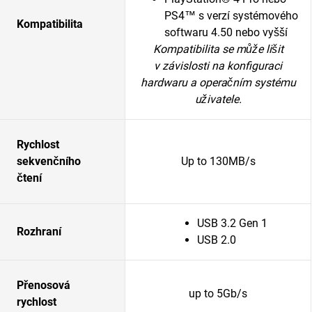
PS4™ s verzí systémového
Kompatibilita
softwaru 4.50 nebo vyšší
Kompatibilita se může lišit
v závislosti na konfiguraci
hardwaru a operačním systému
uživatele.
Rychlost
sekvenčního
Up to 130MB/s
čtení
USB 3.2 Gen 1
Rozhraní
USB 2.0
Přenosová
up to 5Gb/s
rychlost