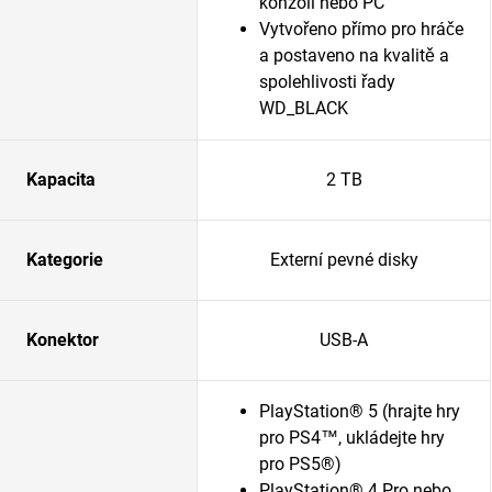
konzoli nebo PC
Vytvořeno přímo pro hráče
a postaveno na kvalitě a
spolehlivosti řady
WD_BLACK
Kapacita
2 TB
Kategorie
Externí pevné disky
Konektor
USB-A
PlayStation® 5 (hrajte hry
pro PS4™, ukládejte hry
pro PS5®)
PlayStation® 4 Pro nebo