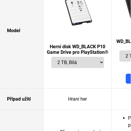
Model
WD_BL
Herní disk WD_BLACK P10
Game Drive pro PlayStation®
Případ užití
Hraní her
P
p