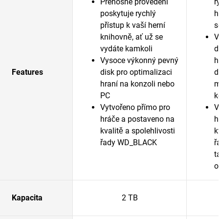
Přenosné provedení
r
poskytuje rychlý
h
přístup k vaší herní
s
knihovně, ať už se
V
vydáte kamkoli
d
Vysoce výkonný pevný
h
Features
disk pro optimalizaci
d
hraní na konzoli nebo
m
PC
k
Vytvořeno přímo pro
V
hráče a postaveno na
h
kvalitě a spolehlivosti
k
řady WD_BLACK
ř
t
o
Kapacita
2 TB