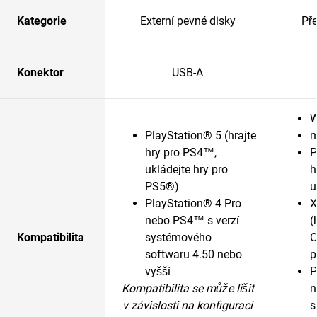
Kategorie
Externí pevné disky
Př
Konektor
USB-A
W
PlayStation® 5 (hrajte
m
hry pro PS4™,
P
ukládejte hry pro
h
PS5®)
u
PlayStation® 4 Pro
X
nebo PS4™ s verzí
(
Kompatibilita
systémového
O
softwaru 4.50 nebo
p
vyšší
P
Kompatibilita se může lišit
n
v závislosti na konfiguraci
s