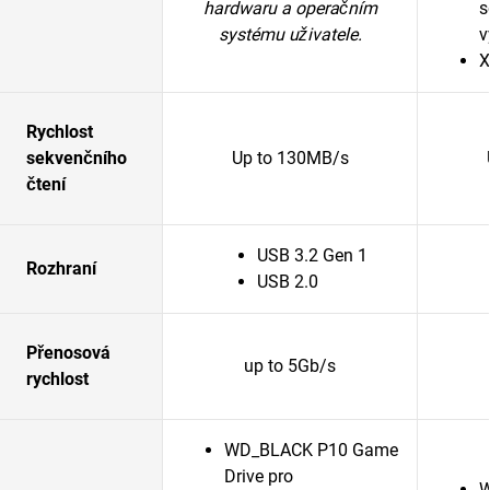
hardwaru a operačním
s
systému uživatele.
v
X
Rychlost
sekvenčního
Up to 130MB/s
čtení
USB 3.2 Gen 1
Rozhraní
USB 2.0
Přenosová
up to 5Gb/s
rychlost
WD_BLACK P10 Game
Drive pro
W