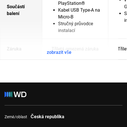
PlayStation®
Součástí
G
Kabel USB Type-A na
balení
S
Micro-B
i
Stručný průvodce
instalací
Záruka
Tříletá omezená záruka
Tříl
zobrazit vše
Česká republika
Země/oblast