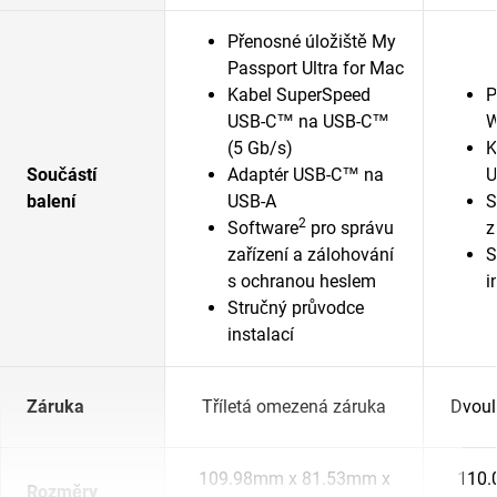
Přenosné úložiště My
Passport Ultra for Mac
Kabel SuperSpeed
P
USB-C™ na USB-C™
W
(5 Gb/s)
K
Součástí
Adaptér USB-C™ na
U
balení
USB-A
S
2
Software
pro správu
z
zařízení a zálohování
S
s ochranou heslem
i
Stručný průvodce
instalací
Záruka
Tříletá omezená záruka
Dvoul
109.98mm x 81.53mm x
110.
Rozměry