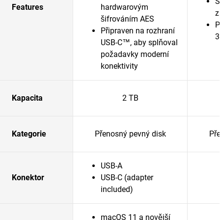
S
Features
hardwarovým
z
šifrováním AES
P
Připraven na rozhraní
3
USB-C™, aby splňoval
požadavky moderní
konektivity
Kapacita
2 TB
Kategorie
Přenosný pevný disk
Př
USB-A
Konektor
USB-C (adapter
included)
macOS 11 a novější