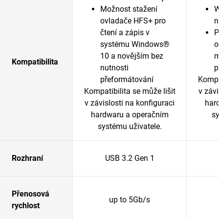
Možnost stažení
W
ovladače HFS+ pro
n
čtení a zápis v
P
systému Windows®
o
10 a novějším bez
m
Kompatibilita
nutnosti
p
přeformátování
Kompat
Kompatibilita se může lišit
v závi
v závislosti na konfiguraci
har
hardwaru a operačním
sy
systému uživatele.
Rozhraní
USB 3.2 Gen 1
Přenosová
up to 5Gb/s
rychlost