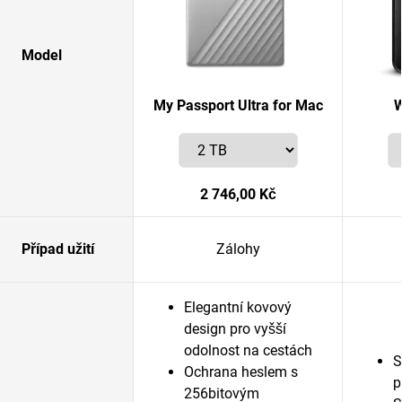
Model
My Passport Ultra for Mac
W
2 746,00 Kč
Případ užití
Zálohy
Elegantní kovový
design pro vyšší
odolnost na cestách
S
Ochrana heslem s
p
256bitovým