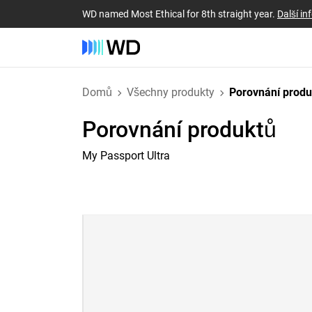
WD named Most Ethical for 8th straight year.
Další i
Domů
Všechny produkty
Porovnání prod
Porovnání produktů
My Passport Ultra