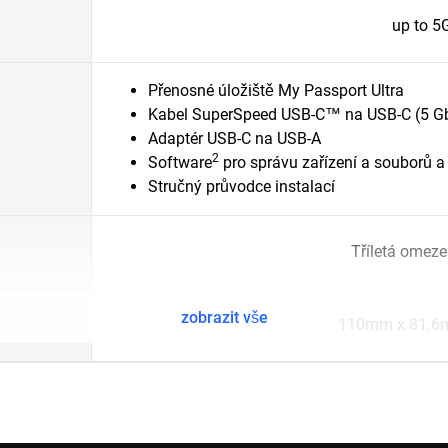
up to 5
Přenosné úložiště My Passport Ultra
Kabel SuperSpeed USB-C™ na USB-C (5 G
Adaptér USB-C na USB-A
2
Software
pro správu zařízení a souborů 
Stručný průvodce instalací
Tříletá omez
zobrazit vše
110mm x 81.6