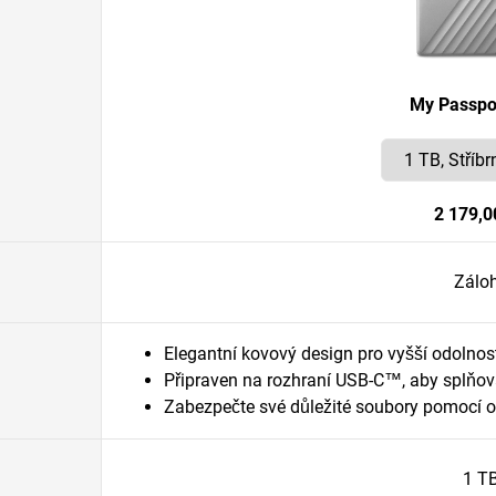
My Passpor
2 179,0
Zálo
Elegantní kovový design pro vyšší odolnos
Připraven na rozhraní USB-C™, aby splňov
Zabezpečte své důležité soubory pomocí 
1 T