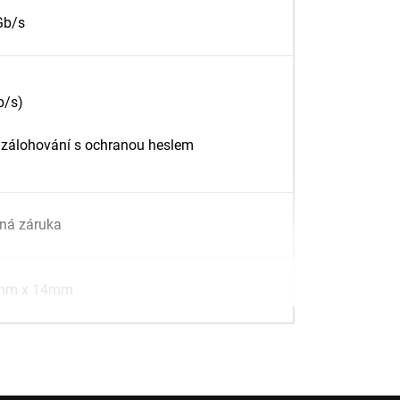
Gb/s
b/s)
a zálohování s ochranou heslem
ená záruka
mm x 14mm