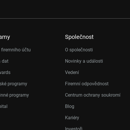
ramy
Společnost
firemního účtu
O společnosti
 dat
Novinky a události
wards
Vedení
rské programy
Firemní odpovědnost
inné programy
Centrum ochrany soukromí
ital
Blog
Kariéry
Investoři