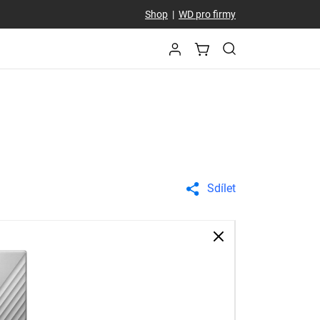
Shop
|
WD pro firmy
Sdílet