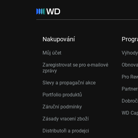
Nakupování
Prog
Můj účet
Výhody 
Zaregistrovat se pro e-mailové
Obnova
zprávy
Pro Re
Slevy a propagační akce
Partne
Portfolio produktů
Dobroč
Záruční podmínky
WD Cap
Zásady vracení zboží
Distributoři a prodejci