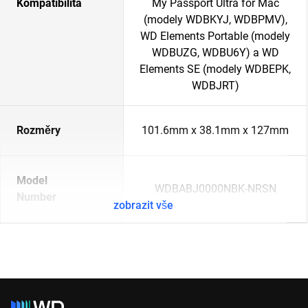
Kompatibilita
My Passport Ultra for Mac
(modely WDBKYJ, WDBPMV),
WD Elements Portable (modely
WDBUZG, WDBU6Y) a WD
Elements SE (modely WDBEPK,
WDBJRT)
Rozměry
101.6mm x 38.1mm x 127mm
Model
WDBABJ0000NBK-NRSN
Number
zobrazit vše