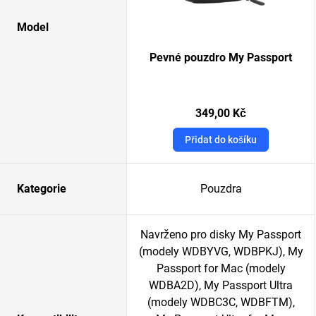
Model
Pevné pouzdro My Passport
349,00 Kč
Přidat do košíku
Kategorie
Pouzdra
Navrženo pro disky My Passport
(modely WDBYVG, WDBPKJ), My
Passport for Mac (modely
WDBA2D), My Passport Ultra
(modely WDBC3C, WDBFTM),