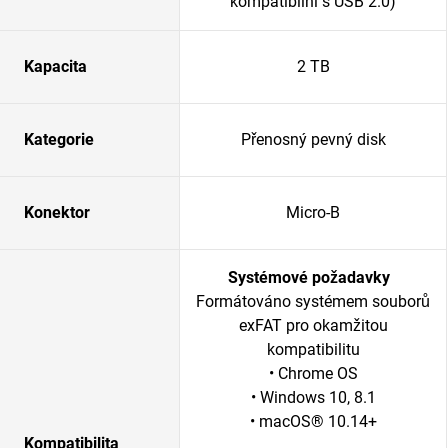
kompatibilní s USB 2.0)
Kapacita
2 TB
Kategorie
Přenosný pevný disk
Konektor
Micro-B
Systémové požadavky
Formátováno systémem souborů
exFAT pro okamžitou
kompatibilitu
• Chrome OS
• Windows 10, 8.1
• macOS® 10.14+
Kompatibilita