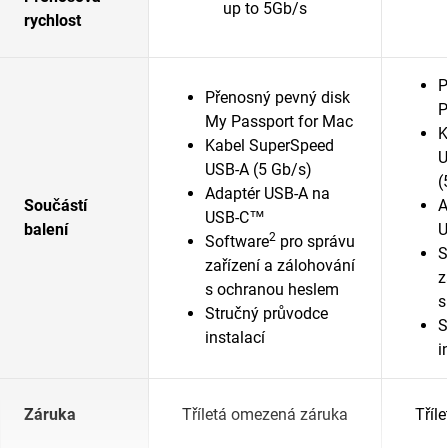
up to 5Gb/s
rychlost
P
Přenosný pevný disk
P
My Passport for Mac
K
Kabel SuperSpeed
U
USB-A (5 Gb/s)
(
Adaptér USB-A na
Součástí
A
USB-C™
balení
U
2
Software
pro správu
S
zařízení a zálohování
z
s ochranou heslem
s
Stručný průvodce
S
instalací
i
Záruka
Tříletá omezená záruka
Tříl