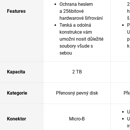
Ochrana heslem
2
Features
a 256bitové
h
hardwarové šifrování
š
Tenká a odolná
P
konstrukce vám
U
umožní nosit důležité
p
soubory všude s
k
sebou
Kapacita
2 TB
Kategorie
Přenosný pevný disk
Př
U
Konektor
Micro-B
U
i