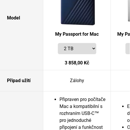
Model
My Passport for Mac
My Pa
3 858,00 Kč
Případ užití
Zálohy
Připraven pro počítače
Mac a kompatibilní s
E
rozhraním USB-C™
d
pro jednoduché
o
připojení a funkčnost
O