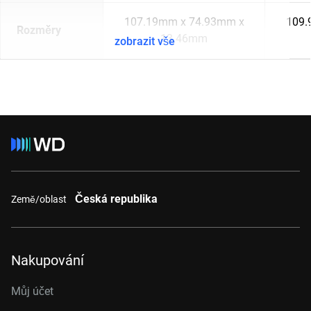
107.19mm x 74.93mm x
109.
Rozměry
13.46mm
zobrazit vše
Česká republika
Země/oblast
Nakupování
Můj účet