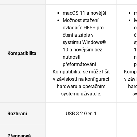
macOS 11 a novější
m
Možnost stažení
M
ovladače HFS+ pro
o
čtení a zápis v
č
systému Windows®
s
10 a novějším bez
1
Kompatibilita
nutnosti
n
přeformátování
p
Kompatibilita se může lišit
Kompat
v závislosti na konfiguraci
v závi
hardwaru a operačním
har
systému uživatele.
sy
Rozhraní
USB 3.2 Gen 1
Přenosová